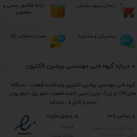
ارسال سریع سفارش
​ارائه فاکتور رسمی و
معمولی
ضمانت اصالت کالا
پشتیبانی و مشاوره
درباره گروه فنی مهندسی پرشین الکترون​​​​​​​
​گروه فنی مهندسی پرشین الکترون واردکننده قطعات دستگاه
هایCNC و بزرگ ترین تامین کننده قطعات تابلو برق -تابلو روان
-سیم و کابل و... میباشد
تماس با ما
منوی سایت
فروشگاه
آدرس: لاله زار پاساژ بوشهری
تلفن: 28423501-021
سوالات متداول