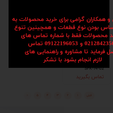
ن و همکاران گرامی برای خرید محصولات به
اس بودن نوع قطعات و همچینین تنوع
کد محصولات فقط با شماره تماس های
02128 و 09122196053​​​​​​​ تماس
ل فرماید تا مشاوره و راهنمایی های
پیچ بال اسکرو اچ
​​​​​​​لازم انجام بشود با تشکر​​​​​​​
کیو ام HQMمدل
SFK-14-02
تماس بگیرید
قبلی
۱
۲
۳
۴
۵
۶