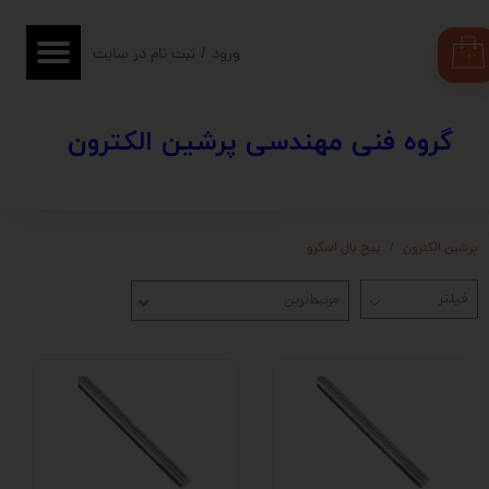
حساب کاربری من
ورود
/
ثبت نام در سایت
۰
تغییر گذر واژه
​​گروه فنی مهندسی پرشین الکترون
سفارشات
خروج از حساب کاربری
پرشین الکترون
پیچ بال اسکرو
مرتبط‌ترین