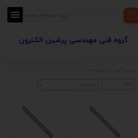
حساب کاربری من
ورود
/
ثبت نام در سایت
۰
تغییر گذر واژه
​​گروه فنی مهندسی پرشین الکترون
سفارشات
خروج از حساب کاربری
پرشین الکترون
پیچ بال اسکرو
مرتبط‌ترین