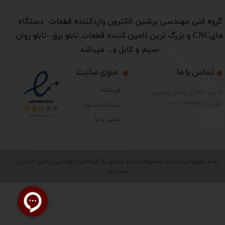
​گروه فنی مهندسی پرشین الکترون واردکننده قطعات دستگاه
هایCNC و بزرگ ترین تامین کننده قطعات تابلو برق -تابلو روان
-سیم و کابل و... میباشد
تماس با ما
منوی سایت
فروشگاه
آدرس: لاله زار پاساژ بوشهری
تلفن: 28423501-021
سوالات متداول
تماس با ما
تمام حقوق این سایت محفوظ است و متعلق به گروه فنی مهندسی پرشین الکترون
میباشد