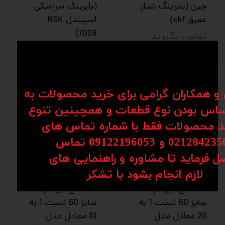
چین (بلبرینگ شیار
(بلبرینگ سرامیکی
عمیق skf)
اسپیندل NSK
7008)
تماس بگیرید
تماس بگیرید
ن و همکاران گرامی برای خرید محصولات به
اس بودن نوع قطعات و همچینین تنوع
کد محصولات فقط با شماره تماس های
02128 و 09122196053​​​​​​​ تماس
ل فرماید تا مشاوره و راهنمایی های
گیربکس حلزونی دو
گیربکس حلزونی دو
​​​​​​​لازم انجام بشود با تشکر​​​​​​​
سر شفت روتاری
سر شفت روتاری
HQM اچ کیو ام
HQM اچ کیو ام
سایز 60 نسبت 1 به
سایز 60 نسبت 1 به
20 معادل مدل
10 معادل مدل