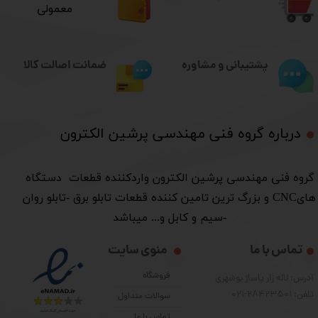
معمولی
ضمانت اصالت کالا
پشتیبانی و مشاوره
درباره گروه فنی مهندسی پرشین الکترون​​​​​​​
​گروه فنی مهندسی پرشین الکترون واردکننده قطعات دستگاه
هایCNC و بزرگ ترین تامین کننده قطعات تابلو برق -تابلو روان
-سیم و کابل و... میباشد
تماس با ما
منوی سایت
فروشگاه
آدرس: لاله زار پاساژ بوشهری
تلفن: 28423501-021
سوالات متداول
تماس با ما