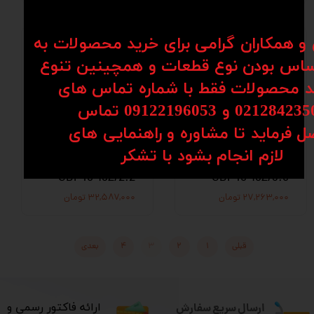
ن و همکاران گرامی برای خرید محصولات به
اس بودن نوع قطعات و همچینین تنوع
کد محصولات فقط با شماره تماس های
02128 و 09122196053​​​​​​​ تماس
ل فرماید تا مشاوره و راهنمایی های
اسپیندل
اسپیندل
​​​​​​​لازم انجام بشود با تشکر​​​​​​​
هواخنکHQD
هواخنکHQD
GDF46-18Z/2.2
GDF46-18Z/3.5
۲۷,۲۶۳,۰۰۰ تومان
۳۲,۵۸۷,۰۰۰ تومان
قبلی
۱
۲
۳
۴
بعدی
ارسال سریع سفارش
​ارائه فاکتور رسمی و