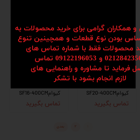
تماس بگیرید
ن و همکاران گرامی برای خرید محصولات به
اس بودن نوع قطعات و همچینین تنوع
کد محصولات فقط با شماره تماس های
02128 و 09122196053​​​​​​​ تماس
ل فرماید تا مشاوره و راهنمایی های
شفت خام
شفت خام
​​​​​​​لازم انجام بشود با تشکر​​​​​​​
هاردکروم HQM اچ
هاردکروم HQM اچ
کیوامSF20-400CM
کیوامSF16-400CM
تماس بگیرید
تماس بگیرید
۱
۲
بعدی