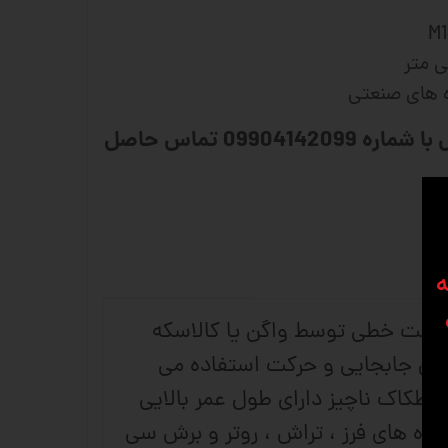
ه های صنعتی
برای مشاوره و سفارش با شماره 09904142099 تماس حاصل
ه
, حرکت خطی توسط واگن یا کالاسکه
ه از ساچمه ها برای جابجایی و حرکت استفاده می
صطکاک ناچیز دارای طول عمر بالایی
در محور دستگاه های CNC مختلف از جمله دستگاه های فرز ، تراش ، روتر و برش سی