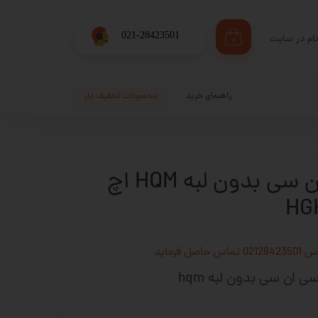
​021-28423501
ام در سایت
۰
ری من
اژه
راهنمای خرید
محصولات تحفیف دار
اب کاربری
واگن cnc سی ان سی بدون لبه HQM اچ
فرماید