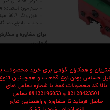
عرض 55 میلی متر
پیچ مورد استفاده M14
طول واگن 166.7 میلی متر
مناسب انواع دستگا
فرمایید
شتریان و همکاران گرامی برای خرید محصولات ب
یل حساس بودن نوع قطعات و همچینین تنوع
کت خطی با دقت بالا استفاده می شود و در لینیرگاید 
بالا کد محصولات فقط با شماره تماس های
انجام می شود. ریل واگن ها یا LM Guide ها نوعی سیستم حرکتی هستند ک
02128423501 و 09122196053​​​​​​​ تماس
ین کیفیت ممکن هستند و به دلیل دقت بسیار بالا و ا
حاصل فرماید تا مشاوره و راهنمایی های
نیز می باشند. بیشترین استفاده این قطعات 
​​​​​​​لازم انجام بشود با تشکر​​​​​​​