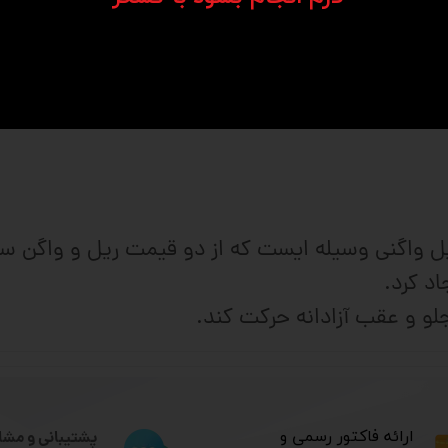
می باشد. ریل و واگن ها از نظر اندازه و قدرت قابل
ه دو دسته باله دار و بدون باله تقسیم میشوند.
ننده خطی (linear guid) یا ریل واگنی وسیله ایست که از دو قیمت 
د کرد.
و و عقب آزادانه حرکت کند.
​ارائه فاکتور رسمی و
پشتیبانی و مشا