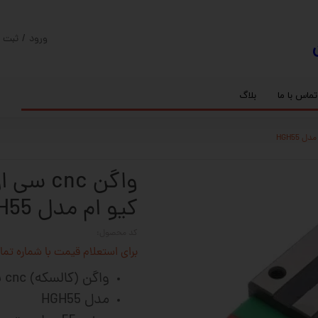
ورود
/
ثبت ن
حساب کارب
تغییر گذر و
تماس با ما
بلاگ
سفارشات
ریل
کنترلر رادونیکس
پیچ بال اسکرو
اسپیندل موتور های HQM
خروج از حس
بلبرینگ
سروو موتور
شفت پایه دار
گیربکس خورشیدی
گیربکس حلزونی
کیو ام مدل HGH55
کد محصول:
برای استعلام قیمت با شماره تماس 02128423501 تماس حاصل 
واگن (کالسکه) cnc سی ان سی بدون لبه hqm
مدل HGH55