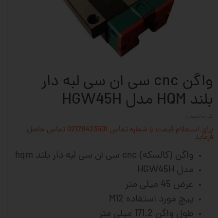
واگن cnc سی ان سی لبه دار
بلند HQM مدل HGW45H
کد محصول:
برای استعلام قیمت با شماره تماس 02128423501 تماس حاصل
فرماید
واگن (کالسکه) cnc سی ان سی لبه دار بلند hqm
مدل HGW45H
عرض 45 میلی متر
پیچ مورد استفاده M12
طول واگن 171.2 میلی متر