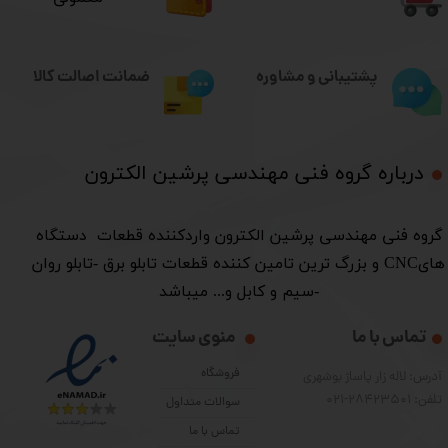
ضمانت اصالت کالا
پشتیبانی و مشاوره
درباره گروه فنی مهندسی پرشین الکترون​​​​​​​
​گروه فنی مهندسی پرشین الکترون واردکننده قطعات دستگاه
هایCNC و بزرگ ترین تامین کننده قطعات تابلو برق -تابلو روان
-سیم و کابل و... میباشد
تماس با ما
منوی سایت
فروشگاه
آدرس: لاله زار پاساژ بوشهری
تلفن: 28423501-021
سوالات متداول
تماس با ما