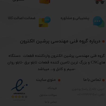
ضمانت اصالت کالا
پشتیبانی و مشاوره
درباره گروه فنی مهندسی پرشین الکترون​​​​​​​
​گروه فنی مهندسی پرشین الکترون واردکننده قطعات دستگاه
هایCNC و بزرگ ترین تامین کننده قطعات تابلو برق -تابلو روان
-سیم و کابل و... میباشد
تماس با ما
منوی سایت
فروشگاه
آدرس: لاله زار پاساژ بوشهری
تلفن: 28423501-021
سوالات متداول
تماس با ما