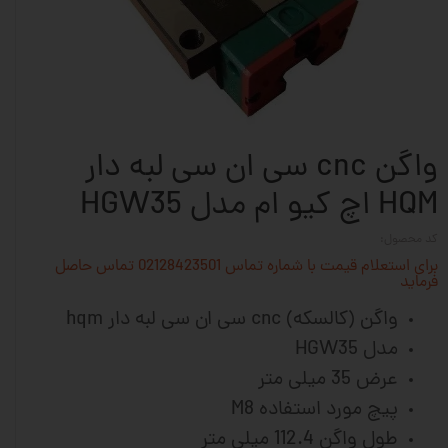
واگن cnc سی ان سی لبه دار
HQM اچ کیو ام مدل HGW35
کد محصول:
برای استعلام قیمت با شماره تماس 02128423501 تماس حاصل
فرماید
واگن (کالسکه) cnc سی ان سی لبه دار hqm
مدل HGW35
عرض 35 میلی متر
پیچ مورد استفاده M8
طول واگن 112.4 میلی متر