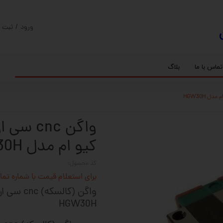
ورود
/
ثبت ن
حساب کارب
تغییر گذر و
تماس با ما
بلاگ
سفارشات
ریل
کنترلر رادونیکس
پیچ بال اسکرو
اسپیندل موتور های HQM
خروج از حس
بلبرینگ
سروو موتور
شفت پایه دار
گیربکس خورشیدی
گیربکس حلزونی
کیو ام مدل HGW30H
کد محصول:
برای استعلام قیمت با شماره تماس 02128423501 تماس حاصل 
HGW30H