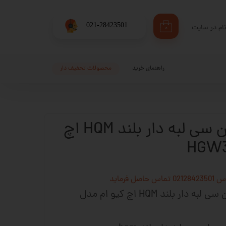
​021-28423501
ام در سایت
۰
ری من
اژه
راهنمای خرید
محصولات تحفیف دار
اب کاربری
واگن cnc سی ان سی لبه دار بلند HQM اچ
فرماید
واگن (کالسکه) cnc سی ان سی لبه دار بلند HQM اچ کیو ام مدل