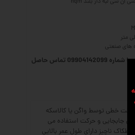
ه های صنعتی
برای مشاوره و سفارش با شماره 09904142099 تماس حاصل
ه
, حرکت خطی توسط واگن یا کالاسکه
ه از ساچمه ها برای جابجایی و حرکت استفاده می
صطکاک ناچیز دارای طول عمر بالایی