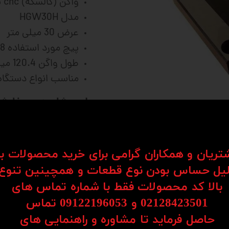
واگن (کالسکه) cnc سی ان سی لبه دار بلند hqm
مدل HGW30H
عرض 30 میلی متر
پیچ مورد استفاده M8
طول واگن 120.4 میلی متر
مناسب انواع دستگا
فرمایید
شتریان و همکاران گرامی برای خرید محصولات ب
یل حساس بودن نوع قطعات و همچینین تنوع
بالا کد محصولات فقط با شماره تماس های
کت خطی با دقت بالا استفاده می شود و در لینیرگاید 
02128423501 و 09122196053​​​​​​​ تماس
انجام می شود. ریل واگن ها یا LM Guide ها نوعی سیستم حرکتی هستند ک
حاصل فرماید تا مشاوره و راهنمایی های
ین کیفیت ممکن هستند و به دلیل دقت بسیار بالا و ا