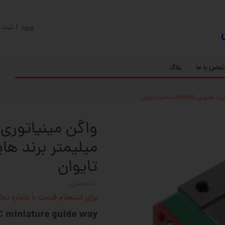
ورود
/
ثبت ن
حساب کارب
تغییر گذر و
تماس با ما
بلاگ
سفارشات
ریل
کنترلر رادونیکس
پیچ بال اسکرو
اسپیندل موتور های HQM
خروج از حس
بلبرینگ
سروو موتور
شفت پایه دار
گیربکس خورشیدی
گیربکس حلزونی
تایوان
کد محصول:
برای استعلام قیمت با شماره تماس 02128423501 تماس حاصل 
 miniature guide way