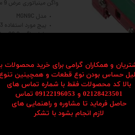
واگن مینیاتوری عرض 9 میلیمتر مدل MGN9c برند HIWIN
مدل MGN9C
پیچ مورد استفاده M3
طول واگن 28.9 میلیمتر
مناسب ساخت دستگاه
شتریان و همکاران گرامی برای خرید محصولات ب
فرمایید
یل حساس بودن نوع قطعات و همچینین تنوع
بالا کد محصولات فقط با شماره تماس های
02128423501 و 09122196053​​​​​​​ تماس
حاصل فرماید تا مشاوره و راهنمایی های
کت خطی با دقت بالا استفاده می شود و در لینیرگاید 
​​​​​​​لازم انجام بشود با تشکر​​​​​​​
انجام می شود. ریل واگن ها یا LM Guide ها نوعی سیستم حرکتی هستند ک
ین کیفیت ممکن هستند و به دلیل دقت بسیار بالا و ا