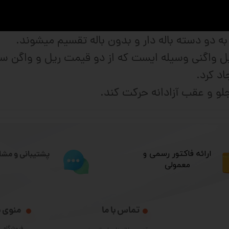
نیز می باشند. بیشترین استفاده این قطعات 
می باشد. ریل و واگن ها از نظر اندازه و قدرت قابل
ه دو دسته باله دار و بدون باله تقسیم میشوند.
ننده خطی (linear guid) یا ریل واگنی وسیله ایست که از دو قیمت 
د کرد.
و و عقب آزادانه حرکت کند.
​ارائه فاکتور رسمی و
پشتیبانی و مشا
معمولی
تماس با ما
منوی 