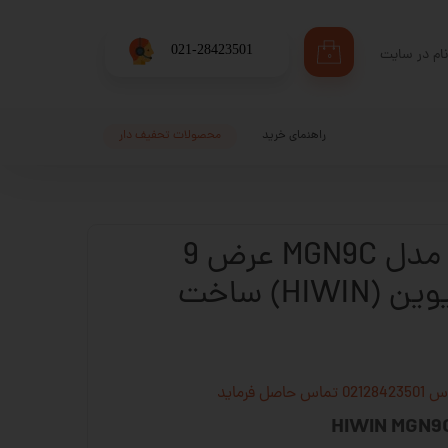
​021-28423501
ام در سایت
۰
ری من
اژه
راهنمای خرید
محصولات تحفیف دار
اب کاربری
واگن مینیاتوری مدل MGN9C عرض 9
میلیمتر برند هایوین (HIWIN) ساخت
فرماید
HIWIN MGN9C