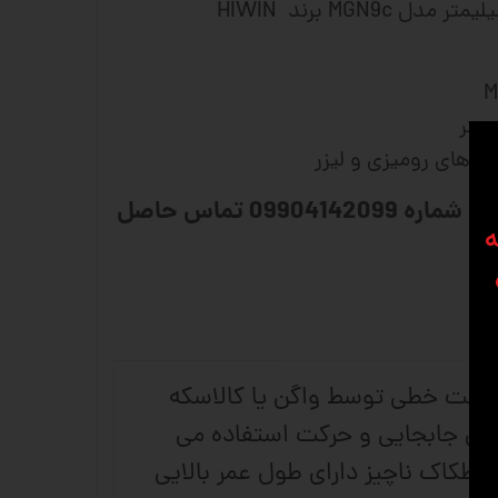
 های رومیزی و لیزر
برای مشاوره و سفارش با شماره 09904142099 تماس حاصل
ه
, حرکت خطی توسط واگن یا کالاسکه
ه از ساچمه ها برای جابجایی و حرکت استفاده می
صطکاک ناچیز دارای طول عمر بالایی