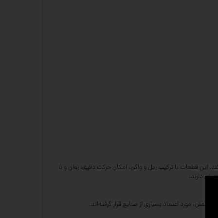
طی است که نقش بسیار مهمی در ماشین‌آلات CNC و سایر تجهیزات صنعتی ایفا می‌کند. این قطعات با ترکیب ریل و واگن، امکان حرکت دقیق، روان و با
ه‌ای دارند.
مطمئن، مورد اعتماد بسیاری از صنایع قرار گرفته‌اند.