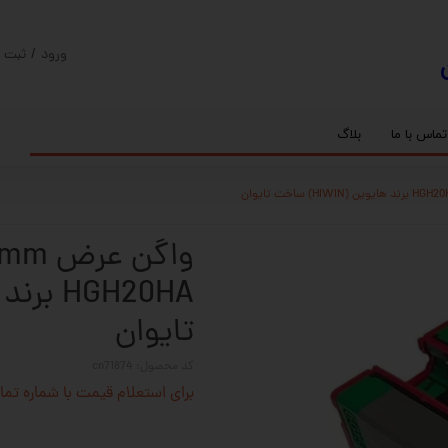
ورود
/
ثبت ن
حساب کارب
تغییر گذر و
تماس با ما
بلاگ
سفارشات
ریل
کنترلر رادونیکس
پیچ بال اسکرو
اسپیندل موتور های HQM
خروج از حس
بلبرینگ
سروو موتور
شفت پایه دار
گیربکس خورشیدی
گیربکس حلزونی
تایوان
کد محصول: cn71874
برای استعلام قیمت با شماره تماس 02128423501 تماس حاصل 