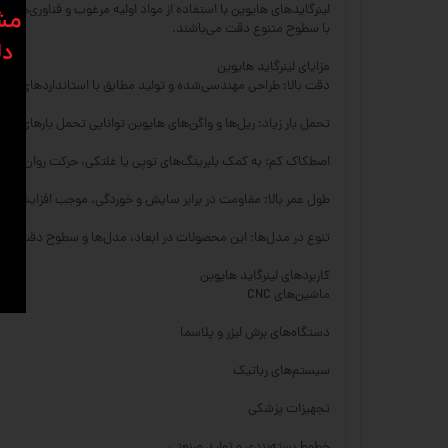
لینرگایدهای هایوین با استفاده از مواد اولیه مرغوب و فناوری‌ها
​​م
با سطوح متنوع دقت می‌باشند.
دل
مزایای لینرگاید هایوین
دقت بالا: طراحی مهندسی‌شده و تولید مطابق با استانداردهای بین‌ال
تحمل بار زیاد: ریل‌ها و واگن‌های هایوین توانایی تحمل بارهای سنگ
اصطکاک کم: به کمک بلبرینگ‌های توپی یا غلتکی، حرکت روان و با
طول عمر بالا: مقاومت در برابر سایش و خوردگی، موجب افزایش ع
تنوع در مدل‌ها: این محصولات در ابعاد، مدل‌ها و سطوح دقت مخت
کاربردهای لینرگاید هایوین
ماشین‌های CNC
دستگاه‌های برش لیزر و پلاسما
سیستم‌های رباتیک
تجهیزات پزشکی
خطوط بسته‌بندی و تولید صنعتی