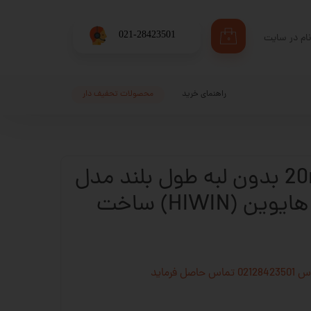
​021-28423501
ام در سایت
۰
ری من
اژه
راهنمای خرید
محصولات تحفیف دار
اب کاربری
واگن عرض 20mm بدون لبه طول بلند مدل
HGH20HA برند هایوین (HIWIN) ساخت
فرماید