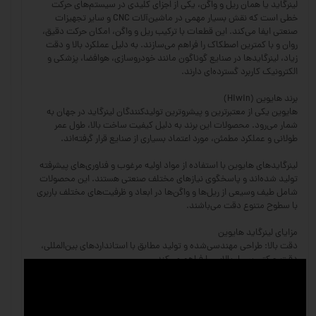
لینرگاید یا همان ریل و واگن، یکی از اجزای کلیدی در سیستم‌های حرکت
خطی است که نقش بسیار مهمی در ماشین‌آلات CNC و سایر تجهیزات
صنعتی ایفا می‌کند. این قطعات با ترکیب ریل و واگن، امکان حرکت دقیق،
روان و با کمترین اصطکاک را فراهم می‌سازند. به دلیل عملکرد بالا و دقت
زیاد، لینرگایدها در صنایع گوناگون مانند خودروسازی، هوافضا، پزشکی و
الکترونیک کاربرد گسترده‌ای دارند.
برند هایوین (Hiwin)
هایوین یکی از معتبرترین و پیشروترین تولیدکنندگان لینرگاید در جهان به
شمار می‌رود. محصولات این برند به دلیل کیفیت ساخت بالا، طول عمر
طولانی و عملکرد مطمئن، مورد اعتماد بسیاری از صنایع قرار گرفته‌اند.
لینرگایدهای هایوین با استفاده از مواد اولیه مرغوب و فناوری‌های پیشرفته
تولید شده‌اند و پاسخگوی نیازهای مختلف صنعتی هستند. این محصولات
شامل طیف وسیعی از ریل‌ها و واگن‌ها در ابعاد و ظرفیت‌های مختلف باربری
با سطوح متنوع دقت می‌باشند.
مزایای لینرگاید هایوین
دقت بالا: طراحی مهندسی‌شده و تولید مطابق با استانداردهای بین‌المللی،
دقت حرکتی بسیار بالایی را فراهم می‌کند.
تحمل بار زیاد: ریل‌ها و واگن‌های هایوین توانایی تحمل بارهای سنگین و
ضربه‌های مکانیکی را دارند.