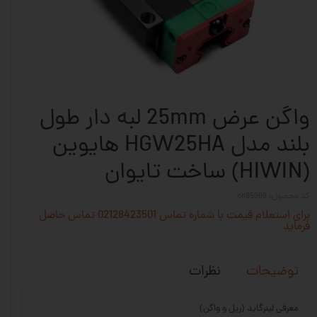
واگن عرض 25mm لبه دار طول
بلند مدل HGW25HA هایوین
(HIWIN) ساخت تایوان
کد محصول: cn95969
برای استعلام قیمت با شماره تماس 02128423501 تماس حاصل
فرماید
نظرات
توضیحات
معرفی لینرگاید (ریل و واگن)