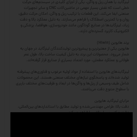
لینرگاید یا همان ریل و واگن، یکی از اجزای کلیدی در سیستم‌های حرکت
خطی است که نقش بسیار مهمی در ماشین‌آلات CNC و سایر تجهیزات
صنعتی ایفا می‌کند. این قطعات با ترکیب ریل و واگن، امکان حرکت دقیق،
روان و با کمترین اصطکاک را فراهم می‌سازند. به دلیل عملکرد بالا و دقت
زیاد، لینرگایدها در صنایع گوناگون مانند خودروسازی، هوافضا، پزشکی و
الکترونیک کاربرد گسترده‌ای دارند.
برند هایوین (Hiwin)
هایوین یکی از معتبرترین و پیشروترین تولیدکنندگان لینرگاید در جهان به
شمار می‌رود. محصولات این برند به دلیل کیفیت ساخت بالا، طول عمر
طولانی و عملکرد مطمئن، مورد اعتماد بسیاری از صنایع قرار گرفته‌اند.
لینرگایدهای هایوین با استفاده از مواد اولیه مرغوب و فناوری‌های پیشرفته
تولید شده‌اند و پاسخگوی نیازهای مختلف صنعتی هستند. این محصولات
شامل طیف وسیعی از ریل‌ها و واگن‌ها در ابعاد و ظرفیت‌های مختلف باربری
با سطوح متنوع دقت می‌باشند.
مزایای لینرگاید هایوین
دقت بالا: طراحی مهندسی‌شده و تولید مطابق با استانداردهای بین‌المللی،
دقت حرکتی بسیار بالایی را فراهم می‌کند.
تحمل بار زیاد: ریل‌ها و واگن‌های هایوین توانایی تحمل بارهای سنگین و
ضربه‌های مکانیکی را دارند.