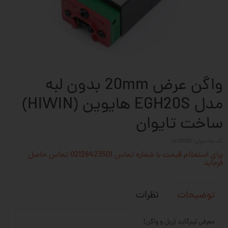
واگن عرض 20mm بدون لبه
مدل EGH20S هایوین (HIWIN)
ساخت تایوان
کد محصول: cn28281
برای استعلام قیمت با شماره تماس 02128423501 تماس حاصل
فرماید
نظرات
توضیحات
معرفی لینرگاید (ریل و واگن)