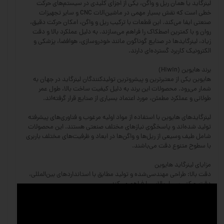
لینرگاید یا همان ریل و واگن، یکی از اجزای کلیدی در سیستم‌های حرکت
خطی است که نقش بسیار مهمی در ماشین‌آلات CNC و سایر تجهیزات
صنعتی ایفا می‌کند. این قطعات با ترکیب ریل و واگن، امکان حرکت دقیق،
روان و با کمترین اصطکاک را فراهم می‌سازند. به دلیل عملکرد بالا و دقت
زیاد، لینرگایدها در صنایع گوناگون مانند خودروسازی، هوافضا، پزشکی و
الکترونیک کاربرد گسترده‌ای دارند.
برند هایوین (Hiwin)
هایوین یکی از معتبرترین و پیشروترین تولیدکنندگان لینرگاید در جهان به
شمار می‌رود. محصولات این برند به دلیل کیفیت ساخت بالا، طول عمر
طولانی و عملکرد مطمئن، مورد اعتماد بسیاری از صنایع قرار گرفته‌اند.
لینرگایدهای هایوین با استفاده از مواد اولیه مرغوب و فناوری‌های پیشرفته
تولید شده‌اند و پاسخگوی نیازهای مختلف صنعتی هستند. این محصولات
شامل طیف وسیعی از ریل‌ها و واگن‌ها در ابعاد و ظرفیت‌های مختلف باربری
با سطوح متنوع دقت می‌باشند.
مزایای لینرگاید هایوین
دقت بالا: طراحی مهندسی‌شده و تولید مطابق با استانداردهای بین‌المللی،
دقت حرکتی بسیار بالایی را فراهم می‌کند.
تحمل بار زیاد: ریل‌ها و واگن‌های هایوین توانایی تحمل بارهای سنگین و
ضربه‌های مکانیکی را دارند.