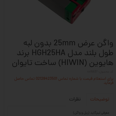
واگن عرض 25mm بدون لبه
طول بلند مدل HGH25HA برند
هایوین (HIWIN) ساخت تایوان
کد محصول: cn15637
برای استعلام قیمت با شماره تماس 02128423501 تماس حاصل
فرماید
نظرات
توضیحات
معرفی لینرگاید (ریل و واگن)