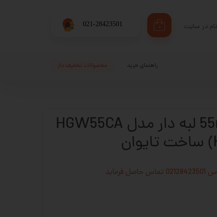
​021-28423501
ام در سایت
۰
ری من
اژه
راهنمای خرید
محصولات تحفیف دار
اب کاربری
واگن عرض 55mm لبه دار مدل HGW55CA
فرماید