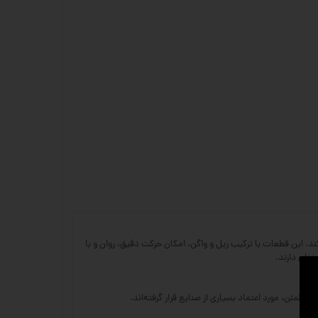
طی است که نقش بسیار مهمی در ماشین‌آلات CNC و سایر تجهیزات صنعتی ایفا می‌کند. این قطعات با ترکیب ریل و واگن، امکان حرکت دقیق، روان و با
ه‌ای دارند.
مطمئن، مورد اعتماد بسیاری از صنایع قرار گرفته‌اند.