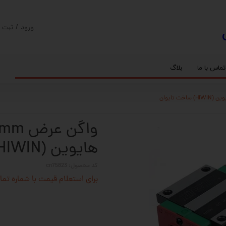
ورود
/
ثبت ن
حساب کارب
تغییر گذر و
تماس با ما
بلاگ
سفارشات
ریل
کنترلر رادونیکس
پیچ بال اسکرو
اسپیندل موتور های HQM
خروج از حس
بلبرینگ
سروو موتور
شفت پایه دار
گیربکس خورشیدی
گیربکس حلزونی
هایوین (HIWIN) ساخت تایوان
کد محصول: cn75823
برای استعلام قیمت با شماره تماس 02128423501 تماس حاصل 