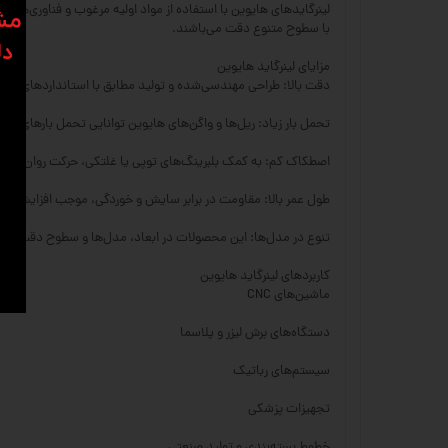
لینرگایدهای هایوین با استفاده از مواد اولیه مرغوب و فناوری‌ها
​​م
با سطوح متنوع دقت می‌باشند.
دل
مزایای لینرگاید هایوین
دقت بالا: طراحی مهندسی‌شده و تولید مطابق با استانداردهای بین‌ال
تحمل بار زیاد: ریل‌ها و واگن‌های هایوین توانایی تحمل بارهای سنگ
اصطکاک کم: به کمک بلبرینگ‌های توپی یا غلتکی، حرکت روان و با
طول عمر بالا: مقاومت در برابر سایش و خوردگی، موجب افزایش ع
تنوع در مدل‌ها: این محصولات در ابعاد، مدل‌ها و سطوح دقت مخت
کاربردهای لینرگاید هایوین
ماشین‌های CNC
دستگاه‌های برش لیزر و پلاسما
سیستم‌های رباتیک
تجهیزات پزشکی
خطوط بسته‌بندی و تولید صنعتی