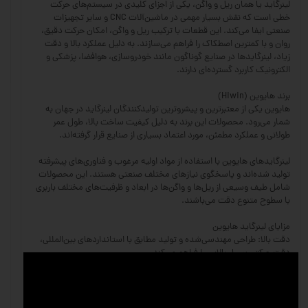
لینرگاید یا همان ریل و واگن، یکی از اجزای کلیدی در سیستم‌های حرکت
خطی است که نقش بسیار مهمی در ماشین‌آلات CNC و سایر تجهیزات
صنعتی ایفا می‌کند. این قطعات با ترکیب ریل و واگن، امکان حرکت دقیق،
روان و با کمترین اصطکاک را فراهم می‌سازند. به دلیل عملکرد بالا و دقت
زیاد، لینرگایدها در صنایع گوناگون مانند خودروسازی، هوافضا، پزشکی و
الکترونیک کاربرد گسترده‌ای دارند.
برند هایوین (Hiwin)
هایوین یکی از معتبرترین و پیشروترین تولیدکنندگان لینرگاید در جهان به
شمار می‌رود. محصولات این برند به دلیل کیفیت ساخت بالا، طول عمر
طولانی و عملکرد مطمئن، مورد اعتماد بسیاری از صنایع قرار گرفته‌اند.
لینرگایدهای هایوین با استفاده از مواد اولیه مرغوب و فناوری‌های پیشرفته
تولید شده‌اند و پاسخگوی نیازهای مختلف صنعتی هستند. این محصولات
شامل طیف وسیعی از ریل‌ها و واگن‌ها در ابعاد و ظرفیت‌های مختلف باربری
با سطوح متنوع دقت می‌باشند.
مزایای لینرگاید هایوین
دقت بالا: طراحی مهندسی‌شده و تولید مطابق با استانداردهای بین‌المللی،
دقت حرکتی بسیار بالایی را فراهم می‌کند.
تحمل بار زیاد: ریل‌ها و واگن‌های هایوین توانایی تحمل بارهای سنگین و
ضربه‌های مکانیکی را دارند.