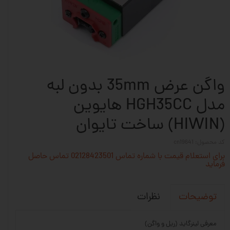
واگن عرض 35mm بدون لبه
مدل HGH35CC هایوین
(HIWIN) ساخت تایوان
کد محصول: cn19641
برای استعلام قیمت با شماره تماس 02128423501 تماس حاصل
فرماید
نظرات
توضیحات
معرفی لینرگاید (ریل و واگن)