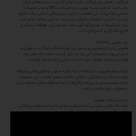
لینرگاید یا همان ریل و واگن، یکی از اجزای کلیدی در سیستم‌های حرکت
خطی است که نقش بسیار مهمی در ماشین‌آلات CNC و سایر تجهیزات
صنعتی ایفا می‌کند. این قطعات با ترکیب ریل و واگن، امکان حرکت دقیق،
روان و با کمترین اصطکاک را فراهم می‌سازند. به دلیل عملکرد بالا و دقت
زیاد، لینرگایدها در صنایع گوناگون مانند خودروسازی، هوافضا، پزشکی و
الکترونیک کاربرد گسترده‌ای دارند.
برند هایوین (Hiwin)
هایوین یکی از معتبرترین و پیشروترین تولیدکنندگان لینرگاید در جهان به
شمار می‌رود. محصولات این برند به دلیل کیفیت ساخت بالا، طول عمر
طولانی و عملکرد مطمئن، مورد اعتماد بسیاری از صنایع قرار گرفته‌اند.
لینرگایدهای هایوین با استفاده از مواد اولیه مرغوب و فناوری‌های پیشرفته
تولید شده‌اند و پاسخگوی نیازهای مختلف صنعتی هستند. این محصولات
شامل طیف وسیعی از ریل‌ها و واگن‌ها در ابعاد و ظرفیت‌های مختلف باربری
با سطوح متنوع دقت می‌باشند.
مزایای لینرگاید هایوین
دقت بالا: طراحی مهندسی‌شده و تولید مطابق با استانداردهای بین‌المللی،
دقت حرکتی بسیار بالایی را فراهم می‌کند.
تحمل بار زیاد: ریل‌ها و واگن‌های هایوین توانایی تحمل بارهای سنگین و
ضربه‌های مکانیکی را دارند.