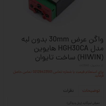
واگن عرض 30mm بدون لبه
مدل HGH30CA هایوین
(HIWIN) ساخت تایوان
کد محصول: cn23983
برای استعلام قیمت با شماره تماس 02128423501 تماس حاصل
فرماید
نظرات
توضیحات
معرفی لینرگاید (ریل و واگن)