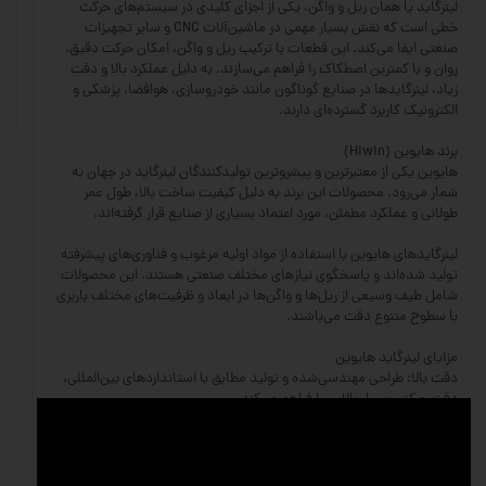
لینرگاید یا همان ریل و واگن، یکی از اجزای کلیدی در سیستم‌های حرکت
خطی است که نقش بسیار مهمی در ماشین‌آلات CNC و سایر تجهیزات
صنعتی ایفا می‌کند. این قطعات با ترکیب ریل و واگن، امکان حرکت دقیق،
روان و با کمترین اصطکاک را فراهم می‌سازند. به دلیل عملکرد بالا و دقت
زیاد، لینرگایدها در صنایع گوناگون مانند خودروسازی، هوافضا، پزشکی و
الکترونیک کاربرد گسترده‌ای دارند.
برند هایوین (Hiwin)
هایوین یکی از معتبرترین و پیشروترین تولیدکنندگان لینرگاید در جهان به
شمار می‌رود. محصولات این برند به دلیل کیفیت ساخت بالا، طول عمر
طولانی و عملکرد مطمئن، مورد اعتماد بسیاری از صنایع قرار گرفته‌اند.
لینرگایدهای هایوین با استفاده از مواد اولیه مرغوب و فناوری‌های پیشرفته
تولید شده‌اند و پاسخگوی نیازهای مختلف صنعتی هستند. این محصولات
شامل طیف وسیعی از ریل‌ها و واگن‌ها در ابعاد و ظرفیت‌های مختلف باربری
با سطوح متنوع دقت می‌باشند.
مزایای لینرگاید هایوین
دقت بالا: طراحی مهندسی‌شده و تولید مطابق با استانداردهای بین‌المللی،
دقت حرکتی بسیار بالایی را فراهم می‌کند.
تحمل بار زیاد: ریل‌ها و واگن‌های هایوین توانایی تحمل بارهای سنگین و
ضربه‌های مکانیکی را دارند.