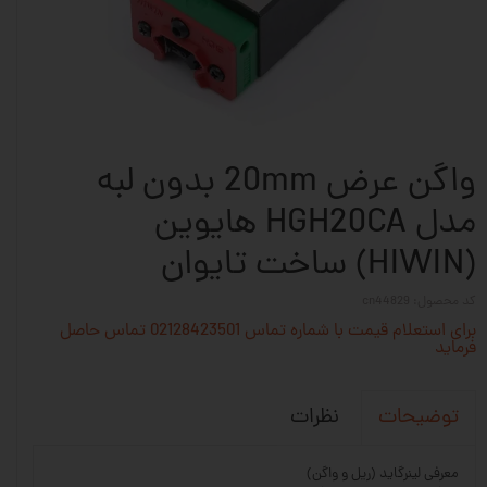
واگن عرض 20mm بدون لبه
مدل HGH20CA هایوین
(HIWIN) ساخت تایوان
کد محصول: cn44829
برای استعلام قیمت با شماره تماس 02128423501 تماس حاصل
فرماید
نظرات
توضیحات
معرفی لینرگاید (ریل و واگن)