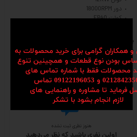
توان 12KW
دور 18000RPM
کولت ER40
ولتاژ 380 ولت
برای مشاوره و سفارش با شماره 09904142099--
ن و همکاران گرامی برای خرید محصولات به
09914530554 تماس حاصل فرمایید
اس بودن نوع قطعات و همچینین تنوع
کد محصولات فقط با شماره تماس های
نظرات
02128 و 09122196053​​​​​​​ تماس
ل فرماید تا مشاوره و راهنمایی های
​​​​​​​لازم انجام بشود با تشکر​​​​​​​
هنوز نظری ثبت نشده
اولین نفری باشید که نظر می‌دهید