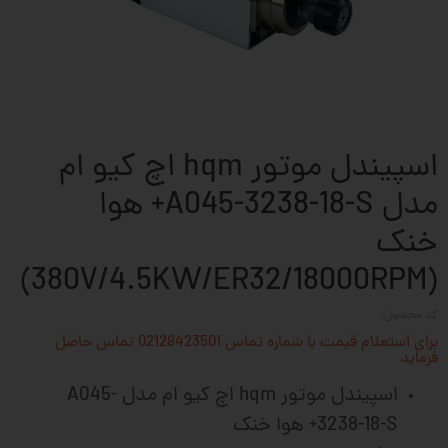
اسپیندل موتور hqm اچ کیو ام
مدل A045-3238-18-S+ هوا
خنک
(380V/4.5KW/ER32/18000RPM)
کد محصول:
برای استعلام قیمت با شماره تماس 02128423501 تماس حاصل
فرماید
اسپیندل موتور hqm اچ کیو ام مدل A045-
3238-18-S+ هوا خنک