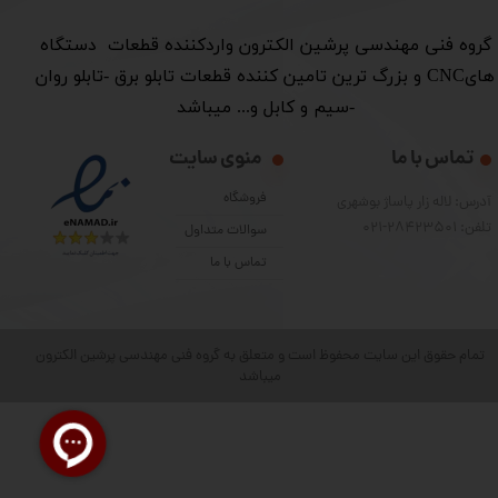
​گروه فنی مهندسی پرشین الکترون واردکننده قطعات دستگاه
هایCNC و بزرگ ترین تامین کننده قطعات تابلو برق -تابلو روان
-سیم و کابل و... میباشد
تماس با ما
منوی سایت
فروشگاه
آدرس: لاله زار پاساژ بوشهری
تلفن: 28423501-021
سوالات متداول
تماس با ما
تمام حقوق این سایت محفوظ است و متعلق به گروه فنی مهندسی پرشین الکترون
میباشد