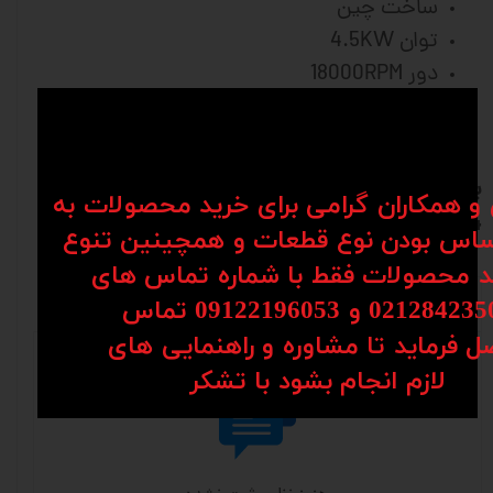
ساخت چین
توان 4.5KW
دور 18000RPM
کولت ER32
ولتاژ 380 ولت
برای مشاوره و سفارش با شماره 09904142099--
ن و همکاران گرامی برای خرید محصولات به
09914530554 تماس حاصل فرمایید
اس بودن نوع قطعات و همچینین تنوع
کد محصولات فقط با شماره تماس های
نظرات
02128 و 09122196053​​​​​​​ تماس
ل فرماید تا مشاوره و راهنمایی های
​​​​​​​لازم انجام بشود با تشکر​​​​​​​