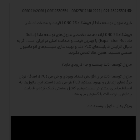
☎ 021-28423501 | ???? 09127012418 | 09914530554 | 09904142099
خرید ماژول توسعه دلتا از فروشگاه CNC 23 | قیمت و مشخصات فنی
فروشگاه CNC 23 ارائه‌دهنده تخصصی ماژول‌های توسعه دلتا (Delta
Expansion Module) با بهترین قیمت و ضمانت اصلی در ایران است. اگر به
دنبال افزایش قابلیت‌های PLC دلتا و بهینه‌سازی سیستم‌های اتوماسیون
صنعتی هستید، همین حالا تماس بگیرید.
ماژول توسعه دلتا چیست و چه کاربردی دارد؟
ماژول توسعه دلتا برای افزایش تعداد ورودی و خروجی (I/O)، اضافه کردن
درگاه‌های ارتباطی و بهبود عملکرد PLC طراحی شده است. این ماژول‌ها به
انعطاف‌پذیری بیشتر در سیستم‌های کنترل صنعتی کمک کرده و قابلیت
پردازش و ارتباطات را گسترش می‌دهند.
ویژگی‌های ماژول توسعه دلتا
✅ افزایش تعداد ورودی و خروجی (I/O) – امکان کنترل و نظارت بیشتر بر
تجهیزات
✅ سازگاری با سری‌های مختلف PLC دلتا – پشتیبانی از مدل‌های DVP، AS و
AH