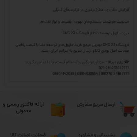
افزایش دقت و انعطاف‌پذیری در فرآیندهای کنترلی
مدیریت هوشمند سیستم‌های تهویه، پمپ‌ها و نوار نقاله‌ها
خرید ماژول توسعه دلتا از فروشگاه CNC 23
فروشگاه CNC 23 بهترین مرجع خرید ماژول‌های توسعه دلتا با قیمت رقابتی،
ضمانت اصل بودن کالا و ارسال سریع به سراسر ایران است.
☎ برای دریافت مشاوره رایگان و استعلام قیمت، با ما تماس بگیرید:
???? 021-28423501
???? 09127012418 | 09914530554 | 09904142099
ارسال سریع سفارش
​ارائه فاکتور رسمی و
معمولی
ضمانت اصالت کالا
پشتیبانی و مشاوره