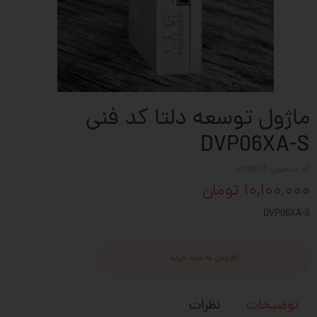
ماژول توسعه دلتا کد فنی
DVP06XA-S
کد محصول: cn86673
۱۰,۱۰۰,۰۰۰ تومان
DVP06XA-S
افزودن به سبد خرید
نظرات
توضیحات