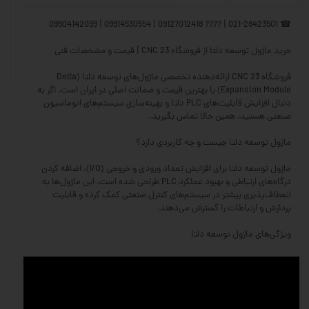
☎ 021-28423501 | ???? 09127012418 | 09914530554 | 09904142099
خرید ماژول توسعه دلتا از فروشگاه CNC 23 | قیمت و مشخصات فنی
فروشگاه CNC 23 ارائه‌دهنده تخصصی ماژول‌های توسعه دلتا (Delta
Expansion Module) با بهترین قیمت و ضمانت اصلی در ایران است. اگر به
دنبال افزایش قابلیت‌های PLC دلتا و بهینه‌سازی سیستم‌های اتوماسیون
صنعتی هستید، همین حالا تماس بگیرید.
ماژول توسعه دلتا چیست و چه کاربردی دارد؟
ماژول توسعه دلتا برای افزایش تعداد ورودی و خروجی (I/O)، اضافه کردن
درگاه‌های ارتباطی و بهبود عملکرد PLC طراحی شده است. این ماژول‌ها به
انعطاف‌پذیری بیشتر در سیستم‌های کنترل صنعتی کمک کرده و قابلیت
پردازش و ارتباطات را گسترش می‌دهند.
ویژگی‌های ماژول توسعه دلتا
✅ افزایش تعداد ورودی و خروجی (I/O) – امکان کنترل و نظارت بیشتر بر
تجهیزات
✅ سازگاری با سری‌های مختلف PLC دلتا – پشتیبانی از مدل‌های DVP، AS و
AH