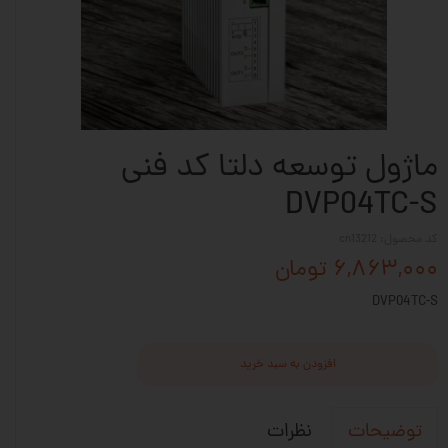
ماژول توسعه دلتا کد فنی
DVP04TC-S
کد محصول: cn13212
۶,۸۶۳,۰۰۰ تومان
DVP04TC-S
افزودن به سبد خرید
نظرات
توضیحات