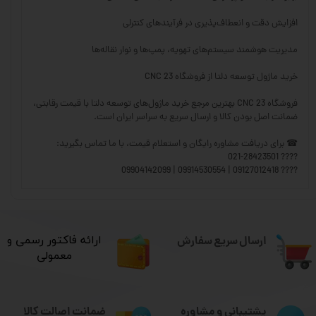
افزایش دقت و انعطاف‌پذیری در فرآیندهای کنترلی
مدیریت هوشمند سیستم‌های تهویه، پمپ‌ها و نوار نقاله‌ها
خرید ماژول توسعه دلتا از فروشگاه CNC 23
فروشگاه CNC 23 بهترین مرجع خرید ماژول‌های توسعه دلتا با قیمت رقابتی،
ضمانت اصل بودن کالا و ارسال سریع به سراسر ایران است.
☎ برای دریافت مشاوره رایگان و استعلام قیمت، با ما تماس بگیرید:
???? 021-28423501
???? 09127012418 | 09914530554 | 09904142099
ارسال سریع سفارش
​ارائه فاکتور رسمی و
معمولی
ضمانت اصالت کالا
پشتیبانی و مشاوره