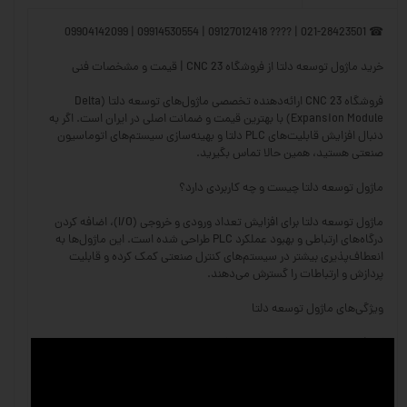
☎ 021-28423501 | ???? 09127012418 | 09914530554 | 09904142099
خرید ماژول توسعه دلتا از فروشگاه CNC 23 | قیمت و مشخصات فنی
فروشگاه CNC 23 ارائه‌دهنده تخصصی ماژول‌های توسعه دلتا (Delta
Expansion Module) با بهترین قیمت و ضمانت اصلی در ایران است. اگر به
دنبال افزایش قابلیت‌های PLC دلتا و بهینه‌سازی سیستم‌های اتوماسیون
صنعتی هستید، همین حالا تماس بگیرید.
ماژول توسعه دلتا چیست و چه کاربردی دارد؟
ماژول توسعه دلتا برای افزایش تعداد ورودی و خروجی (I/O)، اضافه کردن
درگاه‌های ارتباطی و بهبود عملکرد PLC طراحی شده است. این ماژول‌ها به
انعطاف‌پذیری بیشتر در سیستم‌های کنترل صنعتی کمک کرده و قابلیت
پردازش و ارتباطات را گسترش می‌دهند.
ویژگی‌های ماژول توسعه دلتا
✅ افزایش تعداد ورودی و خروجی (I/O) – امکان کنترل و نظارت بیشتر بر
تجهیزات
✅ سازگاری با سری‌های مختلف PLC دلتا – پشتیبانی از مدل‌های DVP، AS و
AH