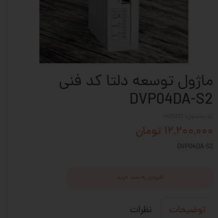
ماژول توسعه دلتا کد فنی
DVP04DA-S2
کد محصول: cn25237
۱۲,۲۰۰,۰۰۰ تومان
DVP04DA-S2
افزودن به سبد خرید
نظرات
توضیحات