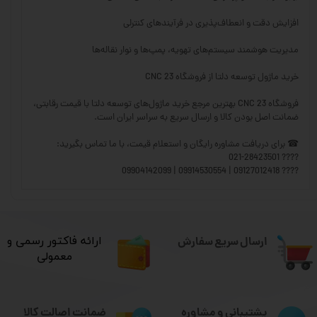
افزایش دقت و انعطاف‌پذیری در فرآیندهای کنترلی
مدیریت هوشمند سیستم‌های تهویه، پمپ‌ها و نوار نقاله‌ها
خرید ماژول توسعه دلتا از فروشگاه CNC 23
فروشگاه CNC 23 بهترین مرجع خرید ماژول‌های توسعه دلتا با قیمت رقابتی،
ضمانت اصل بودن کالا و ارسال سریع به سراسر ایران است.
☎ برای دریافت مشاوره رایگان و استعلام قیمت، با ما تماس بگیرید:
???? 021-28423501
???? 09127012418 | 09914530554 | 09904142099
ارسال سریع سفارش
​ارائه فاکتور رسمی و
معمولی
ضمانت اصالت کالا
پشتیبانی و مشاوره