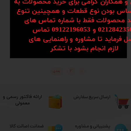
ن و همکاران گرامی برای خرید محصولات به
اس بودن نوع قطعات و همچینین تنوع
کد محصولات فقط با شماره تماس های
02128 و 09122196053​​​​​​​ تماس
ل فرماید تا مشاوره و راهنمایی های
کوپلینگ SRG 95
کوپلینگ SRG 80
​​​​​​​لازم انجام بشود با تشکر​​​​​​​
۱۸,۷۲۱,۰۰۰ تومان
۷,۰۲۹,۰۰۰ تومان
۱
۲
بعدی
ارسال سریع سفارش
​ارائه فاکتور رسمی و
معمولی
ضمانت اصالت کالا
پشتیبانی و مشاوره