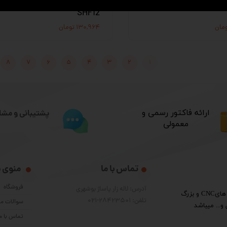
SHF12
۱۳۰,۹۶۴ تومان
۸
۷
۶
۵
۴
۳
۲
۱
​ارائه فاکتور رسمی و
پشتیبانی و مشا
معمولی
تماس با ما
منوی 
فروشگاه
آدرس: لاله زار پاساژ بوشهری
​گروه فنی مهندسی پرشین الکترون واردکننده قطعات دستگاه هایCNC و بزرگ
تلفن: 28423501-021
سوالات مت
و... میباشد
تماس با م