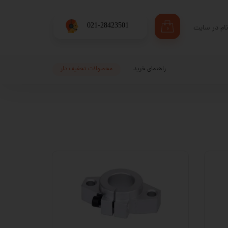
​021-28423501
ام در سایت
۰
ری من
اژه
راهنمای خرید
محصولات تحفیف دار
اب کاربری