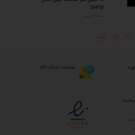
SHF10
۹۰,۰۰۰ تومان
۹
۱۰
بعدی
وره
ضمانت اصالت کالا
سایت
داول
ا