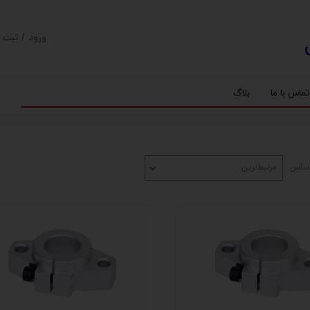
ورود
/
ثبت ن
حساب کارب
تغییر گذر و
تماس با ما
بلاگ
سفارشات
ریل
کنترلر رادونیکس
پیچ بال اسکرو
اسپیندل موتور های HQM
خروج از حس
بلبرینگ
سروو موتور
شفت پایه دار
گیربکس خورشیدی
گیربکس حلزونی
اساس
مرتبط‌ترین