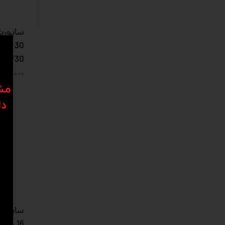
ساپورت
30 م
SHF30
۴۰۰,۰۰۰ تومان
​​م
دل
ساپورت
16 می