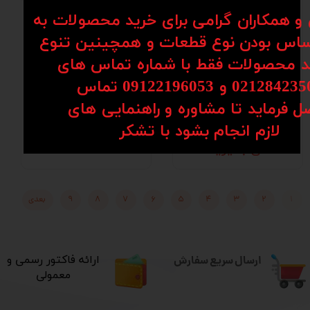
ن و همکاران گرامی برای خرید محصولات به
اس بودن نوع قطعات و همچینین تنوع
کد محصولات فقط با شماره تماس های
02128 و 09122196053​​​​​​​ تماس
ل فرماید تا مشاوره و راهنمایی های
یاتاقان بال اسکرو
یاتاقان بال اسکرو
کد FK 10 C7
کد FK 10 C5
​​​​​​​لازم انجام بشود با تشکر​​​​​​​
تماس بگیرید
۱,۰۲۵,۰۰۰ تومان
۱
۲
۳
۴
۵
۶
۷
۸
۹
بعدی
ارسال سریع سفارش
​ارائه فاکتور رسمی و
معمولی