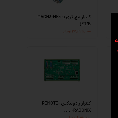
-
کنترلر مچ تری (MACH3-MK4-
ET/B)
۲۷,۳۷۵,۳۰۰ تومان
ه
-
کنترلر رادونیکس REMOTE-
RADONIX- ….