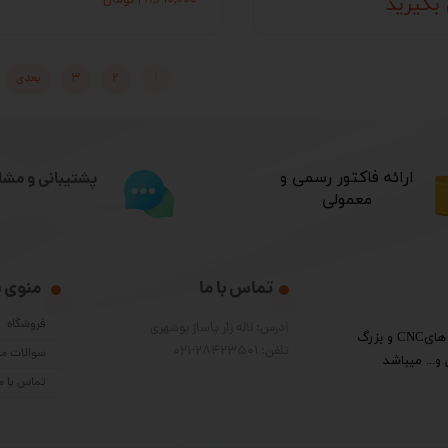
بگیرید
۲۸,۶۱۰,۰۰۰ تومان
۱
۲
۳
بعدی
​ارائه فاکتور رسمی و
پشتیبانی و مشا
معمولی
تماس با ما
منوی 
فروشگاه
آدرس: لاله زار پاساژ بوشهری
​گروه فنی مهندسی پرشین الکترون واردکننده قطعات دستگاه هایCNC و بزرگ
تلفن: 28423501-021
سوالات مت
و... میباشد
تماس با م