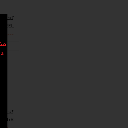
WEEL)
۱۵,۵۸۱,۰۰۰ تو
​​م
دل
ET/B)