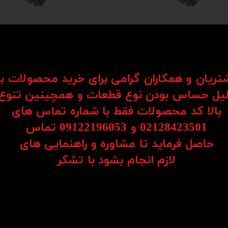
کنترلر مچ تری (MACH3-WHB-
کنترلر مچ تری (MACH3-MK6
ET/B)
HAND
مان
۴۷,۸۳۷,۷۰۰ تومان
شتریان و همکاران گرامی برای خرید محصولات ب
یل حساس بودن نوع قطعات و همچینین تنوع
بالا کد محصولات فقط با شماره تماس های
02128423501 و 09122196053​​​​​​​ تماس
حاصل فرماید تا مشاوره و راهنمایی های
​​​​​​​لازم انجام بشود با تشکر​​​​​​​
کنترلر مچ تری (MACH3-MK3V-
کنترلر مچ تری (MACH3-MK3
ET/B)