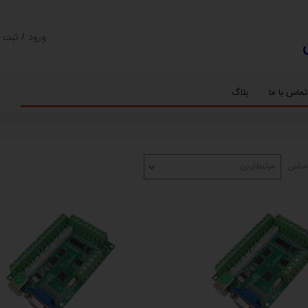
ورود
/
ثبت ن
حساب کارب
تغییر گذر و
تماس با ما
بلاگ
سفارشات
ریل
کنترلر رادونیکس
پیچ بال اسکرو
اسپیندل موتور های HQM
خروج از حس
بلبرینگ
سروو موتور
شفت پایه دار
گیربکس خورشیدی
گیربکس حلزونی
اساس
مرتبط‌ترین