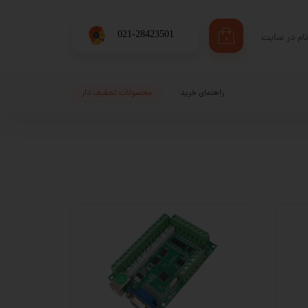
​021-28423501
ام در سایت
۰
ری من
اژه
راهنمای خرید
محصولات تحفیف دار
اب کاربری