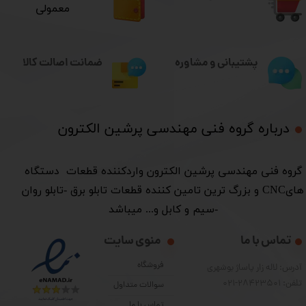
معمولی
ضمانت اصالت کالا
پشتیبانی و مشاوره
درباره گروه فنی مهندسی پرشین الکترون​​​​​​​
​گروه فنی مهندسی پرشین الکترون واردکننده قطعات دستگاه
هایCNC و بزرگ ترین تامین کننده قطعات تابلو برق -تابلو روان
-سیم و کابل و... میباشد
تماس با ما
منوی سایت
فروشگاه
آدرس: لاله زار پاساژ بوشهری
تلفن: 28423501-021
سوالات متداول
تماس با ما