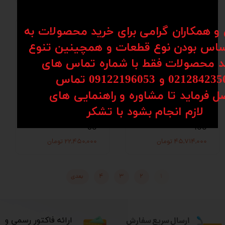
ن و همکاران گرامی برای خرید محصولات به
اس بودن نوع قطعات و همچینین تنوع
کد محصولات فقط با شماره تماس های
02128 و 09122196053​​​​​​​ تماس
ل فرماید تا مشاوره و راهنمایی های
اسپیندل آب
اسپیندل آب
​​​​​​​لازم انجام بشود با تشکر​​​​​​​
خنکHQD GDZ-24-
خنکHQD GDZ-23-
80
100
۴۵,۷۱۴,۰۰۰ تومان
۲۲,۴۵۰,۰۰۰ تومان
۱
۲
۳
۴
بعدی
ارسال سریع سفارش
​ارائه فاکتور رسمی و