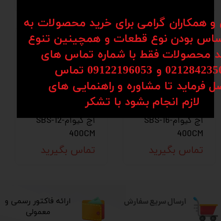
ن و همکاران گرامی برای خرید محصولات به
اس بودن نوع قطعات و همچینین تنوع
کد محصولات فقط با شماره تماس های
02128 و 09122196053​​​​​​​ تماس
ل فرماید تا مشاوره و راهنمایی های
​​​​​​​لازم انجام بشود با تشکر​​​​​​​
شفت پایه دارHQM
شفت پایه دارHQM
اچ کیوامSBS-16-
اچ کیوامSBS-12-
400CM
400CM
تماس بگیرید
تماس بگیرید
ارسال سریع سفارش
​ارائه فاکتور رسمی و
معمولی