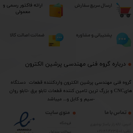
ارسال سریع سفارش
​ارائه فاکتور رسمی و
معمولی
ضمانت اصالت کالا
پشتیبانی و مشاوره
درباره گروه فنی مهندسی پرشین الکترون​​​​​​​
​گروه فنی مهندسی پرشین الکترون واردکننده قطعات دستگاه
هایCNC و بزرگ ترین تامین کننده قطعات تابلو برق -تابلو روان
-سیم و کابل و... میباشد
تماس با ما
منوی سایت
فروشگاه
آدرس: لاله زار پاساژ بوشهری
تلفن: 28423501-021
سوالات متداول