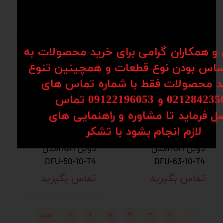
05-T3
20-T4
تماس بگیرید
تماس بگیرید
ن و همکاران گرامی برای خرید محصولات به
اس بودن نوع قطعات و همچینین تنوع
کد محصولات فقط با شماره تماس های
02128 و 09122196053​​​​​​​ تماس
ل فرماید تا مشاوره و راهنمایی های
​​​​​​​لازم انجام بشود با تشکر​​​​​​​
مهره بال اسکرو
مهره بال اسکرو
دوبل HQMمدل
دوبل HQMمدل
DFU-50-10-T4
DFU-63-10-T4
تماس بگیرید
تماس بگیرید
۱
۲
۳
۴
۵
۶
۷
بعدی