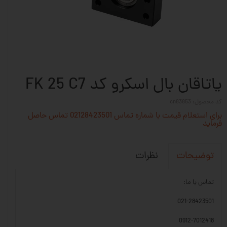
یاتاقان بال اسکرو کد FK 25 C7
کد محصول: cn83853
برای استعلام قیمت با شماره تماس 02128423501 تماس حاصل
فرماید
نظرات
توضیحات
تماس با ما:
021-28423501
0912-7012418