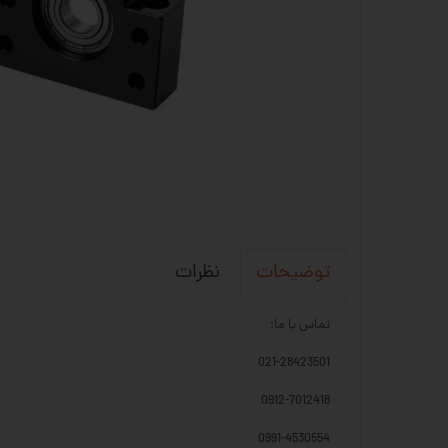
نظرات
توضیحات
تماس با ما:
021-28423501
0912-7012418
0991-4530554