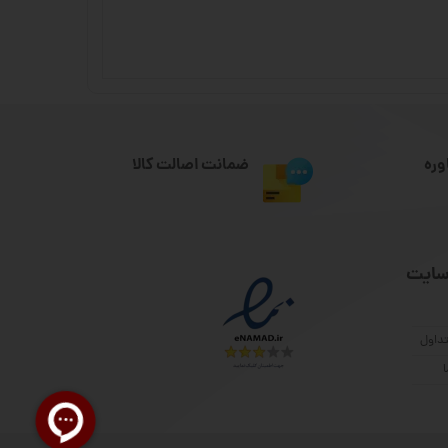
وره
ضمانت اصالت کالا
سایت
داول
ا