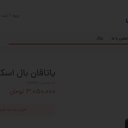
ورود
/
ثبت ن
حساب کارب
تغییر گذر و
تماس با ما
بلاگ
سفارشات
ریل
کنترلر رادونیکس
پیچ بال اسکرو
اسپیندل موتور های HQM
خروج از حس
بلبرینگ
سروو موتور
شفت پایه دار
گیربکس خورشیدی
گیربکس حلزونی
یاتاقان بال اسکرو کد 
کد محصول: cn62858
۳,۰۵۰,۰۰۰ تومان
افزودن به سبد خرید