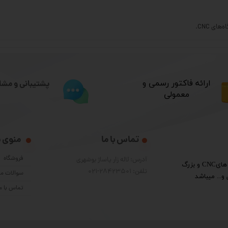
​ارائه فاکتور رسمی و
پشتیبانی و مشا
معمولی
تماس با ما
منوی 
فروشگاه
آدرس: لاله زار پاساژ بوشهری
​گروه فنی مهندسی پرشین الکترون واردکننده قطعات دستگاه هایCNC و بزرگ
تلفن: 28423501-021
سوالات مت
و... میباشد
تماس با م