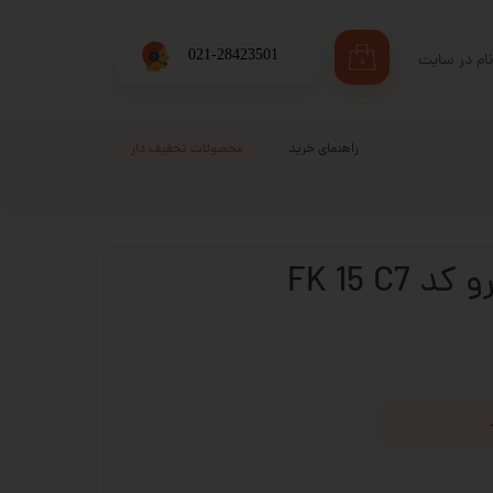
​021-28423501
ام در سایت
۰
ری من
اژه
راهنمای خرید
محصولات تحفیف دار
اب کاربری
FK 15 C7