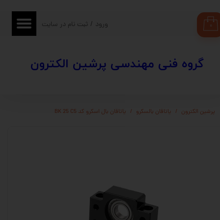
حساب کاربری من
ورود
/
ثبت نام در سایت
۰
تغییر گذر واژه
​​گروه فنی مهندسی پرشین الکترون
سفارشات
خروج از حساب کاربری
پرشین الکترون
یاتاقان بالسکرو
یاتاقان بال اسکرو کد BK 25 C5