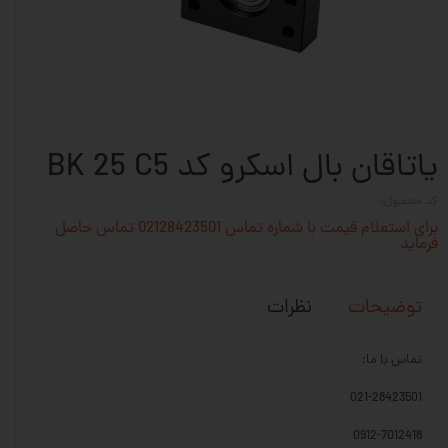
یاتاقان بال اسکرو کد BK 25 C5
کد محصول:
برای استعلام قیمت با شماره تماس 02128423501 تماس حاصل
فرماید
نظرات
توضیحات
تماس با ما:
021-28423501
0912-7012418