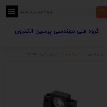
حساب کاربری من
ورود
/
ثبت نام در سایت
۰
تغییر گذر واژه
​​گروه فنی مهندسی پرشین الکترون
سفارشات
خروج از حساب کاربری
پرشین الکترون
یاتاقان بالسکرو
یاتاقان بال اسکرو کد BK 20 C7