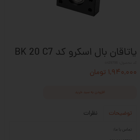
یاتاقان بال اسکرو کد BK 20 C7
کد محصول: cn29796
۱,۹۴۰,۰۰۰ تومان
افزودن به سبد خرید
نظرات
توضیحات
تماس با ما: