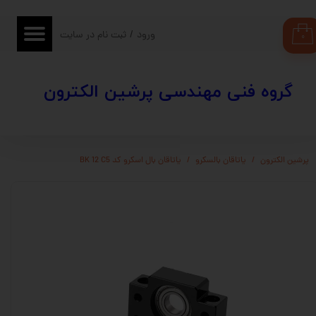
حساب کاربری من
ورود
/
ثبت نام در سایت
۰
تغییر گذر واژه
​​گروه فنی مهندسی پرشین الکترون
سفارشات
خروج از حساب کاربری
پرشین الکترون
یاتاقان بالسکرو
یاتاقان بال اسکرو کد BK 12 C5