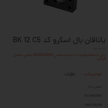
یاتاقان بال اسکرو کد BK 12 C5
کد محصول:
برای استعلام قیمت با شماره تماس 02128423501 تماس حاصل
فرماید
نظرات
توضیحات
تماس با ما:
021-28423501
0912-7012418