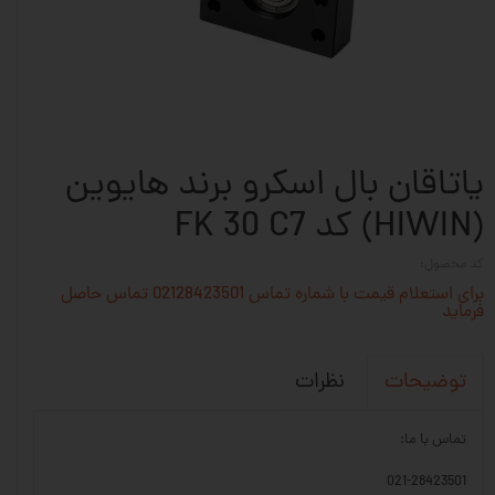
یاتاقان بال اسکرو برند هایوین
(HIWIN) کد FK 30 C7
کد محصول:
برای استعلام قیمت با شماره تماس 02128423501 تماس حاصل
فرماید
نظرات
توضیحات
تماس با ما:
021-28423501