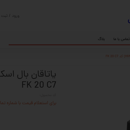
ورود
/
ثبت ن
حساب کارب
تغییر گذر و
تماس با ما
بلاگ
سفارشات
ریل
کنترلر رادونیکس
پیچ بال اسکرو
اسپیندل موتور های HQM
خروج از حس
بلبرینگ
سروو موتور
شفت پایه دار
گیربکس خورشیدی
گیربکس حلزونی
FK 20 C7
کد محصول:
برای استعلام قیمت با شماره تماس 02128423501 تماس حاصل 