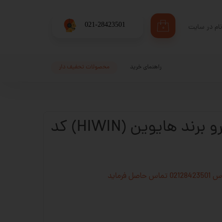
​021-28423501
ام در سایت
۰
ری من
اژه
راهنمای خرید
محصولات تحفیف دار
اب کاربری
یاتاقان بال اسکرو برند هایوین (HIWIN) کد
فرماید