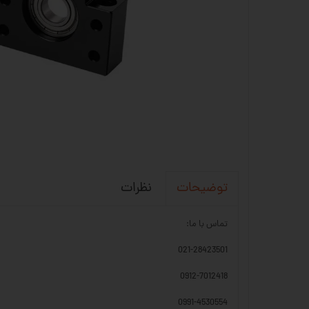
نظرات
توضیحات
تماس با ما:
021-28423501
0912-7012418
0991-4530554