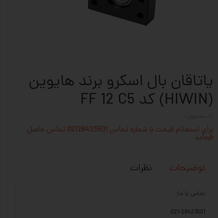
یاتاقان بال اسکرو برند هایوین
(HIWIN) کد FF 12 C5
کد محصول:
برای استعلام قیمت با شماره تماس 02128423501 تماس حاصل
فرماید
نظرات
توضیحات
تماس با ما:
021-28423501