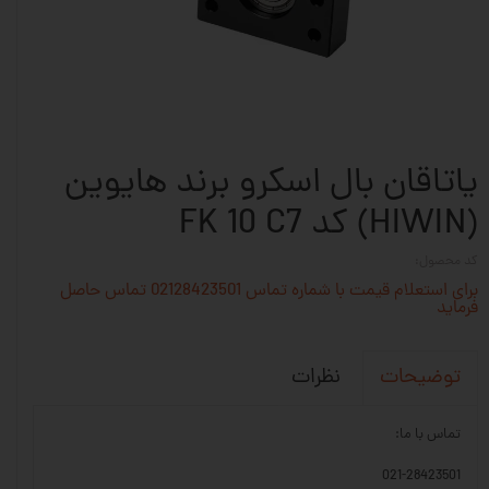
یاتاقان بال اسکرو برند هایوین
(HIWIN) کد FK 10 C7
کد محصول:
برای استعلام قیمت با شماره تماس 02128423501 تماس حاصل
فرماید
نظرات
توضیحات
تماس با ما:
021-28423501