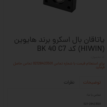
یاتاقان بال اسکرو برند هایوین
(HIWIN) کد BK 40 C7
کد محصول:
برای استعلام قیمت با شماره تماس 02128423501 تماس حاصل
فرماید
نظرات
توضیحات
تماس با ما:
021-28423501