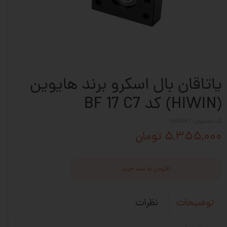
یاتاقان بال اسکرو برند هایوین
(HIWIN) کد BF 17 C7
کد محصول: cn95247
۵,۳۵۵,۰۰۰ تومان
افزودن به سبد خرید
نظرات
توضیحات