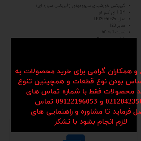
گیربکس خورشیدی سرووموتور (گیربکس سیاره ای)
HQM اچ کیو ام
مدل LB120-40-24
سایز 120
نسبت 1 به 40
شفت ورودی 24
شفت خروجی 32
ساخت چین
فلنج مربعی
برای مشاوره و سفارش با شماره
ن و همکاران گرامی برای خرید محصولات به
09904142099-- 09914530554 تماس حاصل
اس بودن نوع قطعات و همچینین تنوع
فرمایید
کد محصولات فقط با شماره تماس های
02128 و 09122196053​​​​​​​ تماس
ل فرماید تا مشاوره و راهنمایی های
نظرات
​​​​​​​لازم انجام بشود با تشکر​​​​​​​