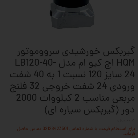
گیربکس خورشیدی سرووموتور
HQM اچ کیو ام مدل LB120-40-
24 سایز 120 نسبت 1 به 40 شفت
ورودی 24 شفت خروجی 32 فلنج
مربعی مناسب 2 کیلووات 2000
دور (گیربکس سیاره ای)
کد محصول:
برای استعلام قیمت با شماره تماس 02128423501 تماس حاصل
فرماید