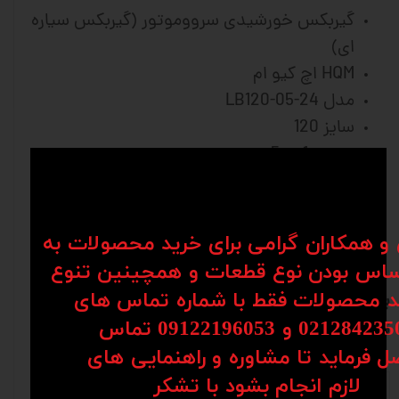
گیربکس خورشیدی سرووموتور (گیربکس سیاره
ای)
HQM اچ کیو ام
مدل LB120-05-24
سایز 120
نسبت 1 به 5
شفت ورودی 24
شفت خروجی 32
ساخت چین
ن و همکاران گرامی برای خرید محصولات به
فلنج مربعی
اس بودن نوع قطعات و همچینین تنوع
کد محصولات فقط با شماره تماس های
برای مشاوره و سفارش با شماره 09904142099
02128 و 09122196053​​​​​​​ تماس
تماس حاصل فرمایید
ل فرماید تا مشاوره و راهنمایی های
​​​​​​​لازم انجام بشود با تشکر​​​​​​​
نظرات