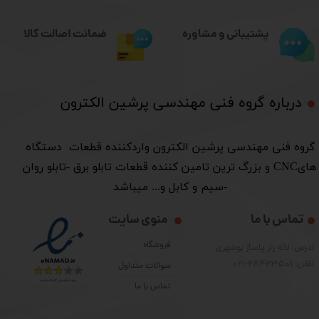
ضمانت اصالت کالا
پشتیبانی و مشاوره
درباره گروه فنی مهندسی پرشین الکترون​​​​​​​
​گروه فنی مهندسی پرشین الکترون واردکننده قطعات دستگاه
هایCNC و بزرگ ترین تامین کننده قطعات تابلو برق -تابلو روان
-سیم و کابل و... میباشد
تماس با ما
منوی سایت
فروشگاه
آدرس: لاله زار پاساژ بوشهری
تلفن: 28423501-021
سوالات متداول
تماس با ما