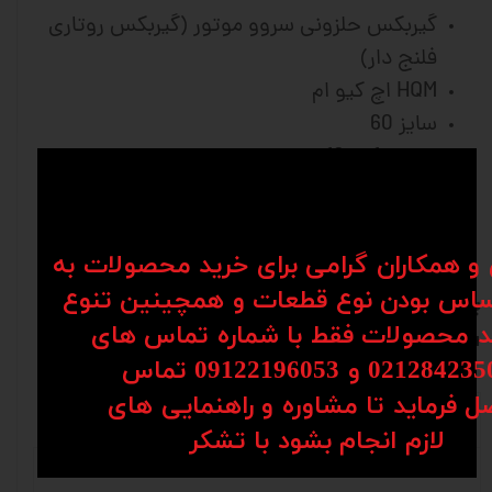
گیربکس حلزونی سروو موتور (گیربکس روتاری
فلنج دار)
HQM اچ کیو ام
سایز 60
نسبت 1 به 10
فلنج ورودی 80
شفت ورودی 19
معادل مدل WEO60-10-080-19 لیمینگ
ن و همکاران گرامی برای خرید محصولات به
اس بودن نوع قطعات و همچینین تنوع
برای مشاوره و سفارش با شماره 09904142099--
کد محصولات فقط با شماره تماس های
09914530554 تماس حاصل فرمایید
02128 و 09122196053​​​​​​​ تماس
ل فرماید تا مشاوره و راهنمایی های
نظرات
​​​​​​​لازم انجام بشود با تشکر​​​​​​​