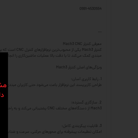
0991-4530554
---
معرفی کنترلر Mach3 CNC
مبتدی کمک می‌کند تا با دقت بالا عملیات ماشین‌کاری را انجام دهن
ویژگی‌های اصلی کنترلر Mach3
1. رابط کاربری آسان:
​​م
طراحی کاربرپسند این نرم‌افزار باعث می‌شود حتی کاربران مبتدی به را
دل
2. سازگاری گسترده:
Mach3 از دستگاه‌های مختلف CNC پشتیبانی می‌کند و به راحتی می‌توان آن را با انواع سخت‌افزارها و پورت‌های ارتباطی (مانند پورت USB یا پورت Parallel) متصل کرد.
3. قابلیت پیکربندی کامل:
امکان تنظیمات پیشرفته برای محورهای حرکتی، سرعت و شتاب، و هم