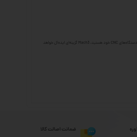
کنترلر Mach3 با امکانات متنوع و رابط کاربری ساده، انتخابی مناسب برای علاقه‌مندان به CNC است. اگر به دنبال یک کنترلر حرفه‌ای برای افزایش کارایی و دقت دستگاه‌های CNC خود هستید، Mach3 گزینه‌ای ایده‌آل خواهد
وره
ضمانت اصالت کالا