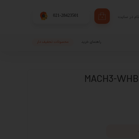
​021-28423501
ام در سایت
۰
ری من
اژه
راهنمای خرید
محصولات تحفیف دار
اب کاربری
ترلر مچ تری (MACH3-WHB-