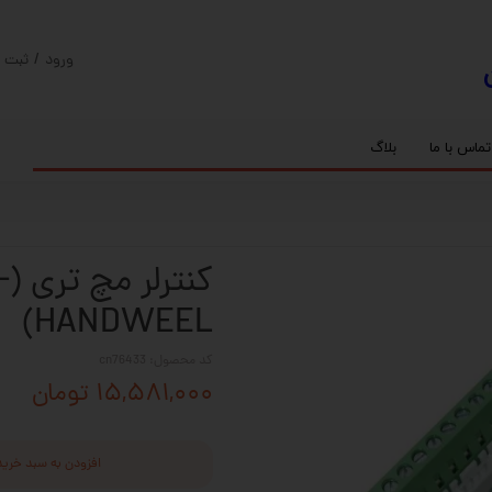
ورود
/
ثبت ن
حساب کارب
تغییر گذر و
تماس با ما
بلاگ
سفارشات
ریل
کنترلر رادونیکس
پیچ بال اسکرو
اسپیندل موتور های HQM
خروج از حس
بلبرینگ
سروو موتور
شفت پایه دار
گیربکس خورشیدی
گیربکس حلزونی
کن
HANDWEEL)
کد محصول: cn76433
۱۵,۵۸۱,۰۰۰ تومان
افزودن به سبد خرید