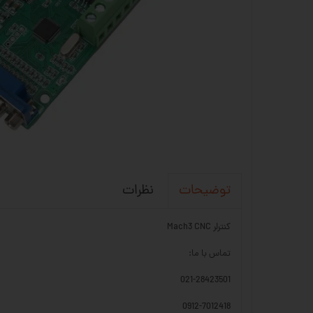
نظرات
توضیحات
کنترلر Mach3 CNC
تماس با ما:
021-28423501
0912-7012418