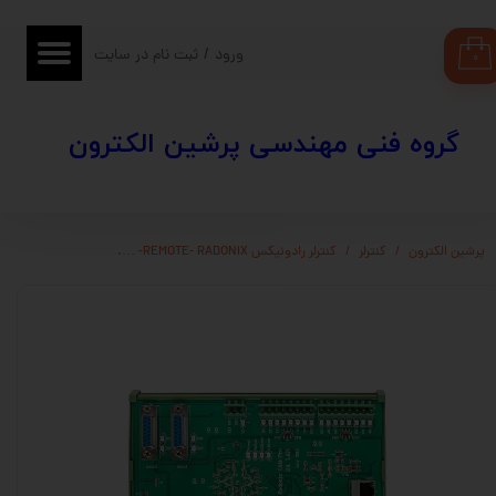
حساب کاربری من
ورود
/
ثبت نام در سایت
۰
تغییر گذر واژه
​​گروه فنی مهندسی پرشین الکترون
سفارشات
خروج از حساب کاربری
پرشین الکترون
کنترلر
کنترلر رادونیکس REMOTE- RADONIX- ….