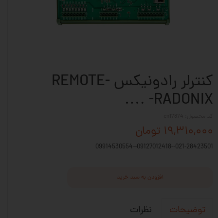
کنترلر رادونیکس REMOTE-
RADONIX- ….
کد محصول: cn17874
۱۹,۳۱۰,۰۰۰ تومان
021-28423501--09127012418--09914530554
افزودن به سبد خرید
نظرات
توضیحات