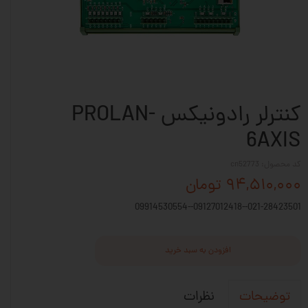
کنترلر رادونیکس PROLAN-
6AXIS
کد محصول: cn52773
۹۴,۵۱۰,۰۰۰ تومان
021-28423501--09127012418--09914530554
افزودن به سبد خرید
نظرات
توضیحات