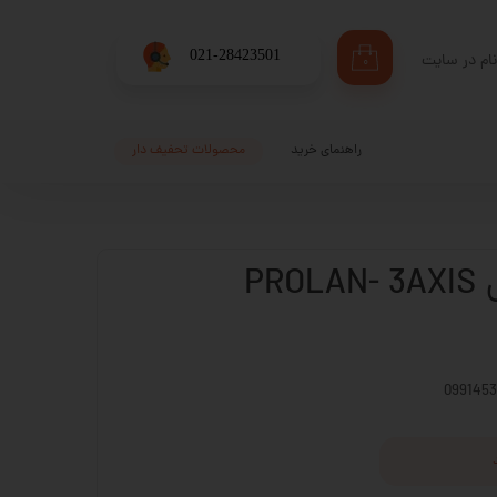
​021-28423501
ام در سایت
۰
ری من
اژه
راهنمای خرید
محصولات تحفیف دار
اب کاربری
PR