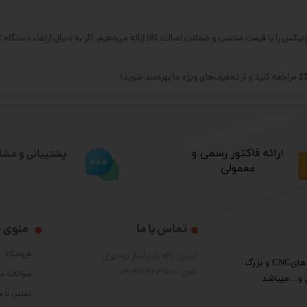
​ارائه فاکتور رسمی و
پشتیبانی و مشا
معمولی
تماس با ما
منوی 
فروشگاه
آدرس: لاله زار پاساژ بوشهری
​گروه فنی مهندسی پرشین الکترون واردکننده قطعات دستگاه هایCNC و بزرگ
تلفن: 28423501-021
سوالات مت
و... میباشد
تماس با م