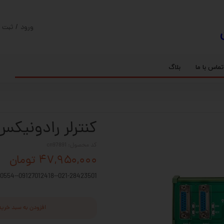
ورود
/
ثبت ن
حساب کارب
تغییر گذر و
تماس با ما
بلاگ
سفارشات
ریل
کنترلر رادونیکس
پیچ بال اسکرو
اسپیندل موتور های HQM
خروج از حس
بلبرینگ
سروو موتور
شفت پایه دار
گیربکس خورشیدی
گیربکس حلزونی
کنترلر رادونیکس OLAN- 3AXIS
کد محصول: cn97891
۴۷,۹۵۰,۰۰۰ تومان
021-28423501--09127012418--09914530554
افزودن به سبد خرید