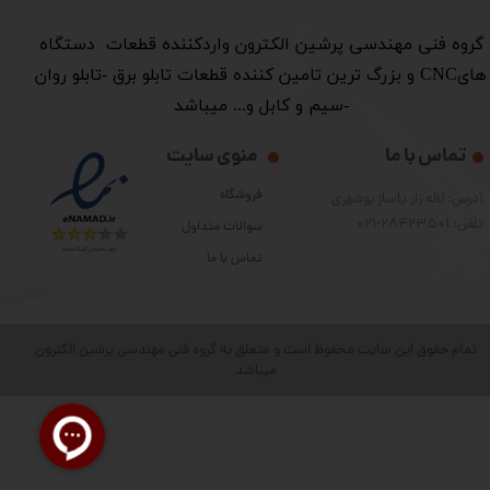
​گروه فنی مهندسی پرشین الکترون واردکننده قطعات دستگاه
هایCNC و بزرگ ترین تامین کننده قطعات تابلو برق -تابلو روان
-سیم و کابل و... میباشد
تماس با ما
منوی سایت
فروشگاه
آدرس: لاله زار پاساژ بوشهری
تلفن: 28423501-021
سوالات متداول
تماس با ما
تمام حقوق این سایت محفوظ است و متعلق به گروه فنی مهندسی پرشین الکترون
میباشد