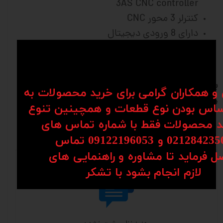
3AS CNC controller
کنترلر 3 محور CNC
دارای 8 ورودی دیجیتال
4 خروجی دیجیتال
2 خروجی آنالوگ
برای مشاوره و سفارش با شماره 09904142099--
ن و همکاران گرامی برای خرید محصولات به
09914530554 تماس حاصل فرمایید
اس بودن نوع قطعات و همچینین تنوع
کد محصولات فقط با شماره تماس های
نظرات
02128 و 09122196053​​​​​​​ تماس
ل فرماید تا مشاوره و راهنمایی های
​​​​​​​لازم انجام بشود با تشکر​​​​​​​