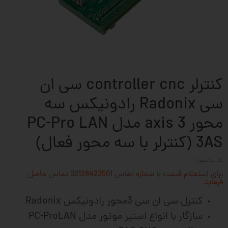
کنترلر controller cnc سی ان
سی Radonix رادونیکس سه
محور 3 axis مدل PC-Pro LAN
3AS (کنترلر با سه محور فعال)
کد محصول:
برای استعلام قیمت با شماره تماس 02128423501 تماس حاصل
فرماید
کنترل سی ان سی 3محور رادونیکس Radonix
سازگار با انواع استپر موتور مدل PC-ProLAN